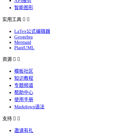
API服务
智能图形
实用工具


LaTex公式编辑器
Geogebra
Mermaid
PlantUML
资源


模板社区
知识教程
专题频道
帮助中心
使用手册
Markdown语法
支持


邀请有礼