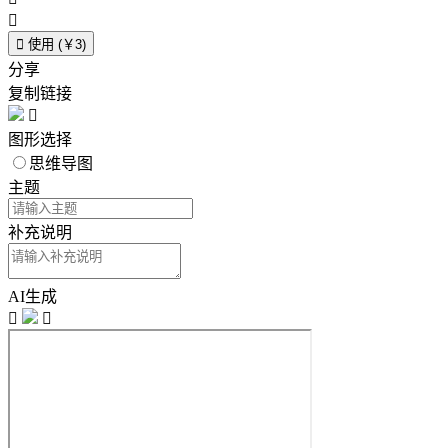


使用 (￥3)
分享
复制链接

图形选择
思维导图
主题
补充说明
AI生成

