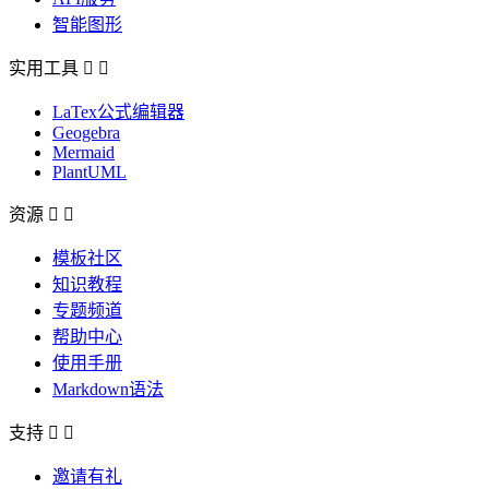
智能图形
实用工具


LaTex公式编辑器
Geogebra
Mermaid
PlantUML
资源


模板社区
知识教程
专题频道
帮助中心
使用手册
Markdown语法
支持


邀请有礼