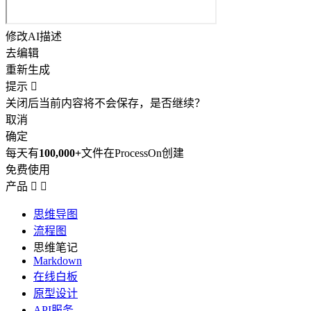
修改AI描述
去编辑
重新生成
提示

关闭后当前内容将不会保存，是否继续？
取消
确定
每天有
100,000+
文件在ProcessOn创建
免费使用
产品


思维导图
流程图
思维笔记
Markdown
在线白板
原型设计
API服务