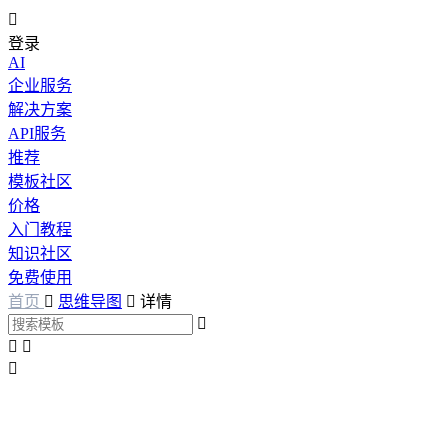

登录
AI
企业服务
解决方案
API服务
推荐
模板社区
价格
入门教程
知识社区
免费使用
首页

思维导图

详情



