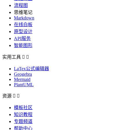
流程图
思维笔记
Markdown
在线白板
原型设计
API服务
智能图形
实用工具


LaTex公式编辑器
Geogebra
Mermaid
PlantUML
资源


模板社区
知识教程
专题频道
帮助中心