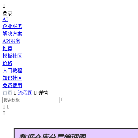

登录
AI
企业服务
解决方案
API服务
推荐
模板社区
价格
入门教程
知识社区
免费使用
首页

流程图

详情



