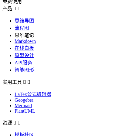
免费使用
产品


思维导图
流程图
思维笔记
Markdown
在线白板
原型设计
API服务
智能图形
实用工具


LaTex公式编辑器
Geogebra
Mermaid
PlantUML
资源


模板社区