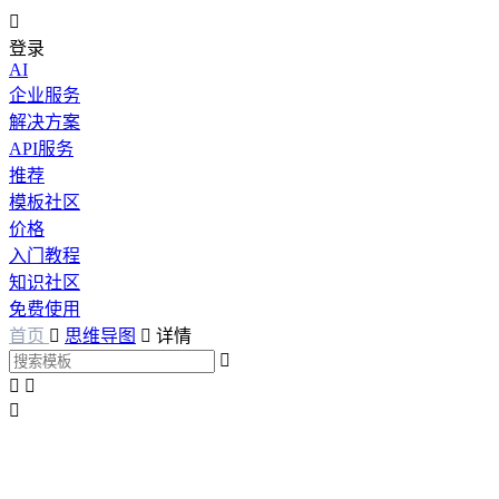

登录
AI
企业服务
解决方案
API服务
推荐
模板社区
价格
入门教程
知识社区
免费使用
首页

思维导图

详情



