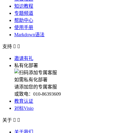
知识教程
专题频道
帮助中心
使用手册
Markdown语法
支持


邀请有礼
私有化部署
如需私有化部署
请添加您的专属客服
或致电：010-86393609
教育认证
对标Visio
关于


关于我们