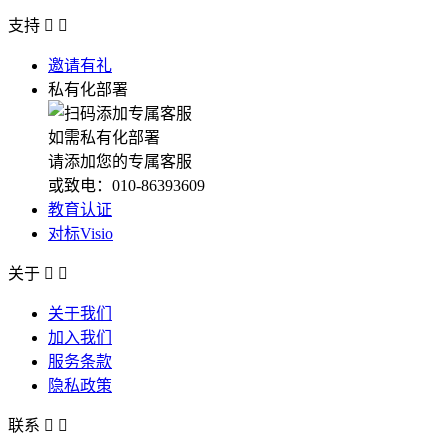
支持


邀请有礼
私有化部署
如需私有化部署
请添加您的专属客服
或致电：010-86393609
教育认证
对标Visio
关于


关于我们
加入我们
服务条款
隐私政策
联系

