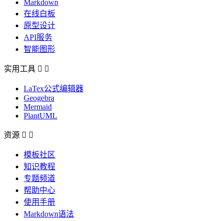
Markdown
在线白板
原型设计
API服务
智能图形
实用工具


LaTex公式编辑器
Geogebra
Mermaid
PlantUML
资源


模板社区
知识教程
专题频道
帮助中心
使用手册
Markdown语法