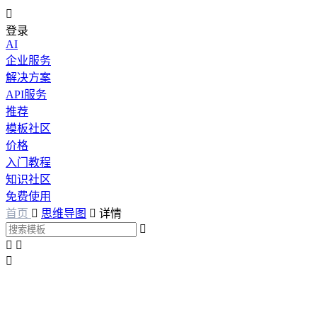

登录
AI
企业服务
解决方案
API服务
推荐
模板社区
价格
入门教程
知识社区
免费使用
首页

思维导图

详情



