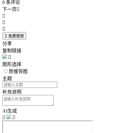
0
条评论
下一页





免费使用
分享
复制链接

图形选择
思维导图
主题
补充说明
AI生成

