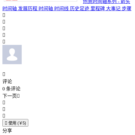
创意时间轴系列 - 箭头
时间轴 发展历程 时间轴 时间线 历史足迹 里程碑 大事记 步骤






评论
0
条评论
下一页





使用 (￥5)
分享