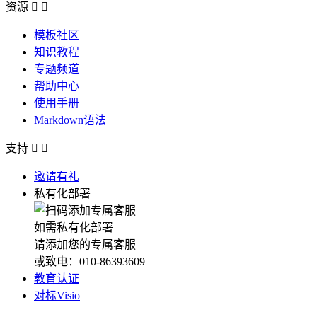
资源


模板社区
知识教程
专题频道
帮助中心
使用手册
Markdown语法
支持


邀请有礼
私有化部署
如需私有化部署
请添加您的专属客服
或致电：010-86393609
教育认证
对标Visio