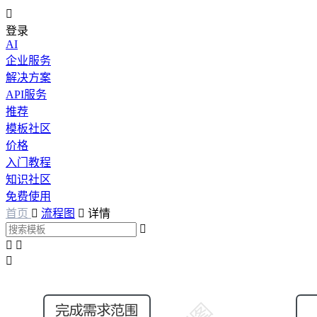

登录
AI
企业服务
解决方案
API服务
推荐
模板社区
价格
入门教程
知识社区
免费使用
首页

流程图

详情



