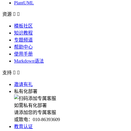
PlantUML
资源


模板社区
知识教程
专题频道
帮助中心
使用手册
Markdown语法
支持


邀请有礼
私有化部署
如需私有化部署
请添加您的专属客服
或致电：010-86393609
教育认证