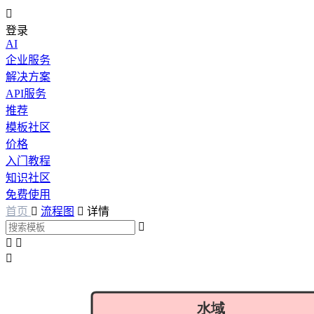

登录
AI
企业服务
解决方案
API服务
推荐
模板社区
价格
入门教程
知识社区
免费使用
首页

流程图

详情



