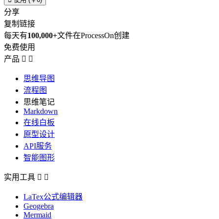
分享
复制链接
每天有
100,000+
文件在ProcessOn创建
免费使用
产品


思维导图
流程图
思维笔记
Markdown
在线白板
原型设计
API服务
智能图形
实用工具


LaTex公式编辑器
Geogebra
Mermaid