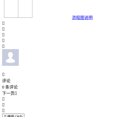
流程图说明






评论
0
条评论
下一页





使用 (￥6)