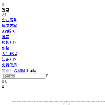

登录
AI
企业服务
解决方案
API服务
推荐
模板社区
价格
入门教程
知识社区
免费使用
首页

流程图

详情



