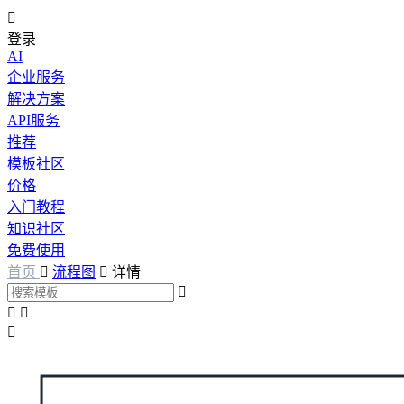

登录
AI
企业服务
解决方案
API服务
推荐
模板社区
价格
入门教程
知识社区
免费使用
首页

流程图

详情



