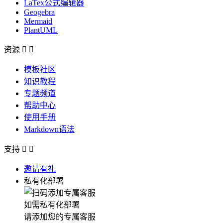
LaTex公式编辑器
Geogebra
Mermaid
PlantUML
资源


模板社区
知识教程
专题频道
帮助中心
使用手册
Markdown语法
支持


邀请有礼
私有化部署
如需私有化部署
请添加您的专属客服