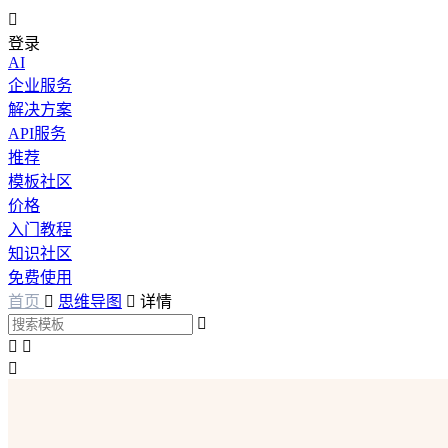

登录
AI
企业服务
解决方案
API服务
推荐
模板社区
价格
入门教程
知识社区
免费使用
首页

思维导图

详情



