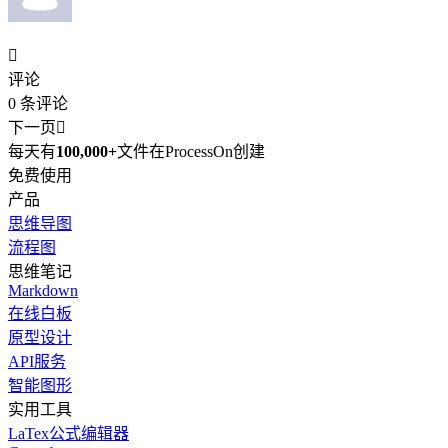

评论
0
条评论
下一页

每天有
100,000+
文件在ProcessOn创建
免费使用
产品
思维导图
流程图
思维笔记
Markdown
在线白板
原型设计
API服务
智能图形
实用工具
LaTex公式编辑器