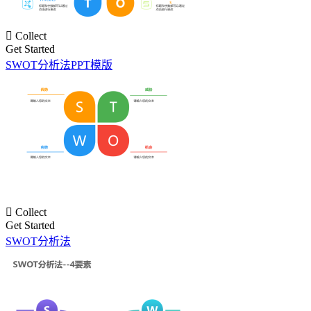

Collect
Get Started
SWOT分析法PPT模版

Collect
Get Started
SWOT分析法