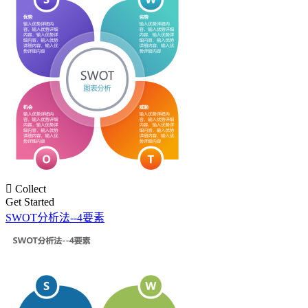

Collect
Get Started
SWOT分析法--4要素