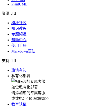
PlantUML
资源


模板社区
知识教程
专题频道
帮助中心
使用手册
Markdown语法
支持


邀请有礼
私有化部署
如需私有化部署
请添加您的专属客服
或致电：010-86393609
教育认证