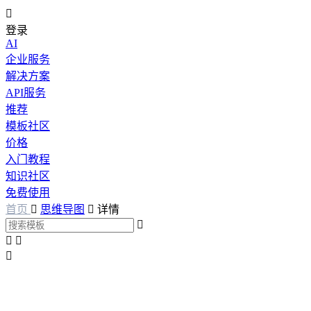

登录
AI
企业服务
解决方案
API服务
推荐
模板社区
价格
入门教程
知识社区
免费使用
首页

思维导图

详情



