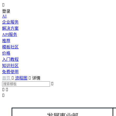

登录
AI
企业服务
解决方案
API服务
推荐
模板社区
价格
入门教程
知识社区
免费使用
首页

流程图

详情



