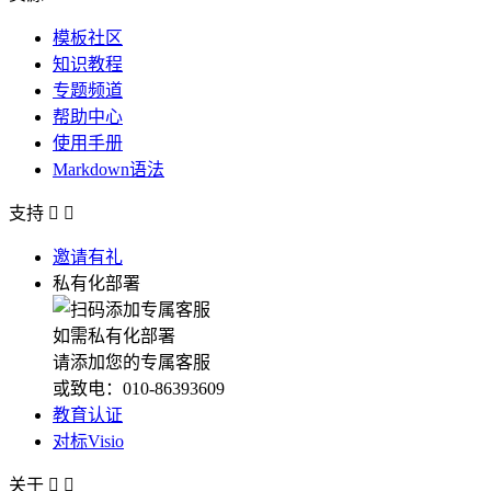
模板社区
知识教程
专题频道
帮助中心
使用手册
Markdown语法
支持


邀请有礼
私有化部署
如需私有化部署
请添加您的专属客服
或致电：010-86393609
教育认证
对标Visio
关于

