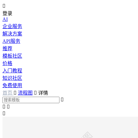

登录
AI
企业服务
解决方案
API服务
推荐
模板社区
价格
入门教程
知识社区
免费使用
首页

流程图

详情



