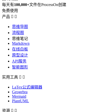
每天有
100,000+
文件在ProcessOn创建
免费使用
产品


思维导图
流程图
思维笔记
Markdown
在线白板
原型设计
API服务
智能图形
实用工具


LaTex公式编辑器
Geogebra
Mermaid
PlantUML
资源

