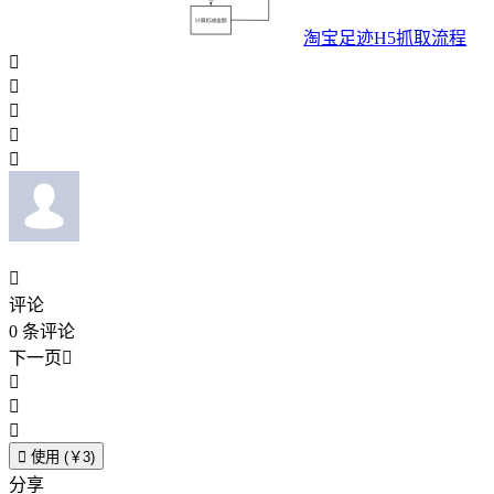
淘宝足迹H5抓取流程






评论
0
条评论
下一页





使用 (￥3)
分享