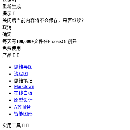
重新生成
提示

关闭后当前内容将不会保存，是否继续？
取消
确定
每天有
100,000+
文件在ProcessOn创建
免费使用
产品


思维导图
流程图
思维笔记
Markdown
在线白板
原型设计
API服务
智能图形
实用工具

