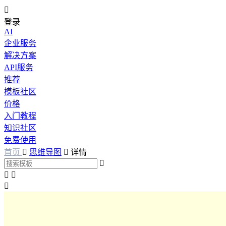

登录
AI
企业服务
解决方案
API服务
推荐
模板社区
价格
入门教程
知识社区
免费使用
首页

思维导图

详情



