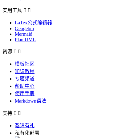
实用工具


LaTex公式编辑器
Geogebra
Mermaid
PlantUML
资源


模板社区
知识教程
专题频道
帮助中心
使用手册
Markdown语法
支持


邀请有礼
私有化部署