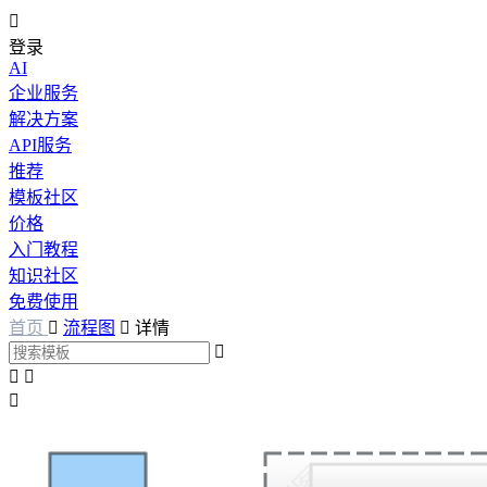

登录
AI
企业服务
解决方案
API服务
推荐
模板社区
价格
入门教程
知识社区
免费使用
首页

流程图

详情



