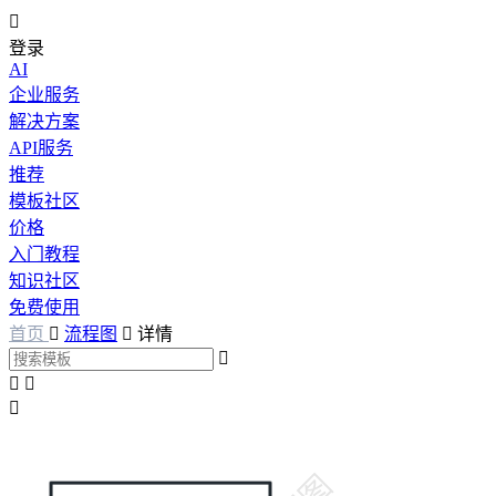

登录
AI
企业服务
解决方案
API服务
推荐
模板社区
价格
入门教程
知识社区
免费使用
首页

流程图

详情



