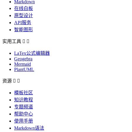
Markdown
在线白板
原型设计
API服务
智能图形
实用工具


LaTex公式编辑器
Geogebra
Mermaid
PlantUML
资源


模板社区
知识教程
专题频道
帮助中心
使用手册
Markdown语法