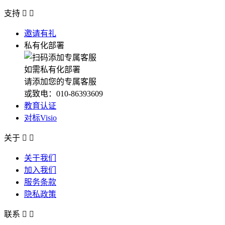
支持


邀请有礼
私有化部署
如需私有化部署
请添加您的专属客服
或致电：010-86393609
教育认证
对标Visio
关于


关于我们
加入我们
服务条款
隐私政策
联系

