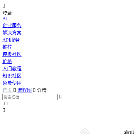

登录
AI
企业服务
解决方案
API服务
推荐
模板社区
价格
入门教程
知识社区
免费使用
首页

流程图

详情



