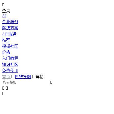

登录
AI
企业服务
解决方案
API服务
推荐
模板社区
价格
入门教程
知识社区
免费使用
首页

思维导图

详情



