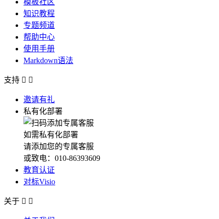
模板社区
知识教程
专题频道
帮助中心
使用手册
Markdown语法
支持


邀请有礼
私有化部署
如需私有化部署
请添加您的专属客服
或致电：010-86393609
教育认证
对标Visio
关于

