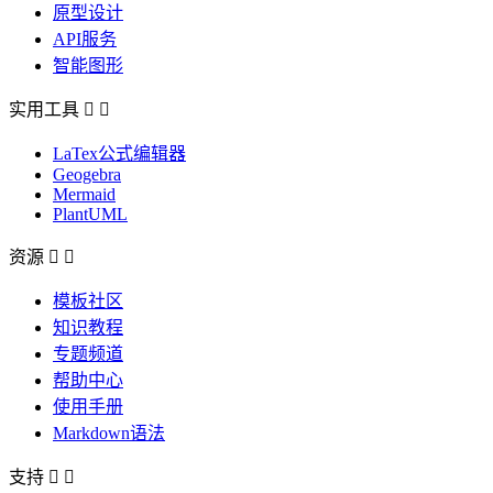
原型设计
API服务
智能图形
实用工具


LaTex公式编辑器
Geogebra
Mermaid
PlantUML
资源


模板社区
知识教程
专题频道
帮助中心
使用手册
Markdown语法
支持

