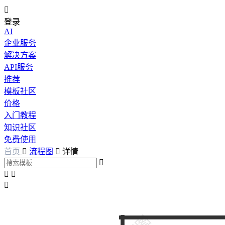

登录
AI
企业服务
解决方案
API服务
推荐
模板社区
价格
入门教程
知识社区
免费使用
首页

流程图

详情



