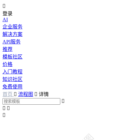

登录
AI
企业服务
解决方案
API服务
推荐
模板社区
价格
入门教程
知识社区
免费使用
首页

流程图

详情



