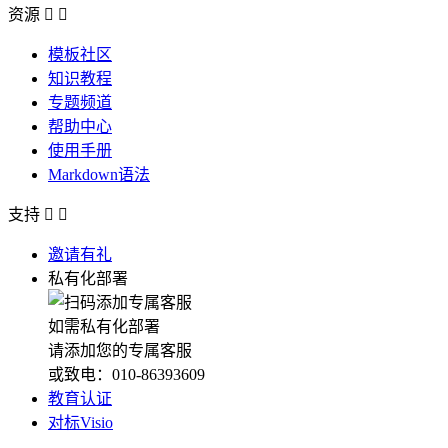
资源


模板社区
知识教程
专题频道
帮助中心
使用手册
Markdown语法
支持


邀请有礼
私有化部署
如需私有化部署
请添加您的专属客服
或致电：010-86393609
教育认证
对标Visio