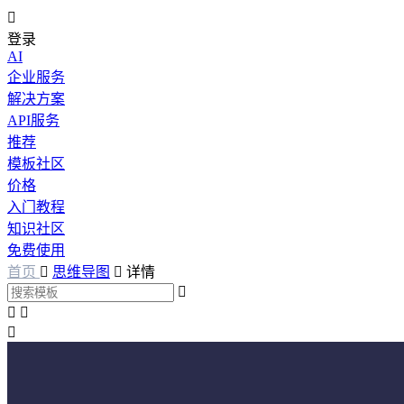

登录
AI
企业服务
解决方案
API服务
推荐
模板社区
价格
入门教程
知识社区
免费使用
首页

思维导图

详情



