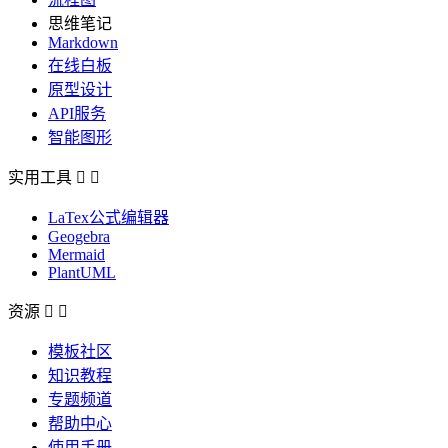
思维笔记
Markdown
在线白板
原型设计
API服务
智能图形
实用工具


LaTex公式编辑器
Geogebra
Mermaid
PlantUML
资源


模板社区
知识教程
专题频道
帮助中心
使用手册