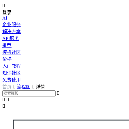

登录
AI
企业服务
解决方案
API服务
推荐
模板社区
价格
入门教程
知识社区
免费使用
首页

流程图

详情



