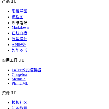
产品


思维导图
流程图
思维笔记
Markdown
在线白板
原型设计
API服务
智能图形
实用工具


LaTex公式编辑器
Geogebra
Mermaid
PlantUML
资源


模板社区
知识教程