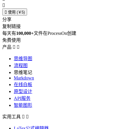


使用 (￥5)
分享
复制链接
每天有
100,000+
文件在ProcessOn创建
免费使用
产品


思维导图
流程图
思维笔记
Markdown
在线白板
原型设计
API服务
智能图形
实用工具


LaTex公式编辑器