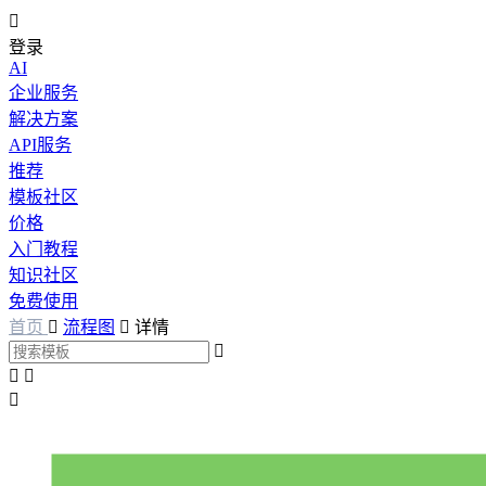

登录
AI
企业服务
解决方案
API服务
推荐
模板社区
价格
入门教程
知识社区
免费使用
首页

流程图

详情



