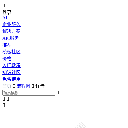

登录
AI
企业服务
解决方案
API服务
推荐
模板社区
价格
入门教程
知识社区
免费使用
首页

流程图

详情



