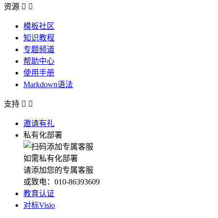
资源


模板社区
知识教程
专题频道
帮助中心
使用手册
Markdown语法
支持


邀请有礼
私有化部署
如需私有化部署
请添加您的专属客服
或致电：010-86393609
教育认证
对标Visio