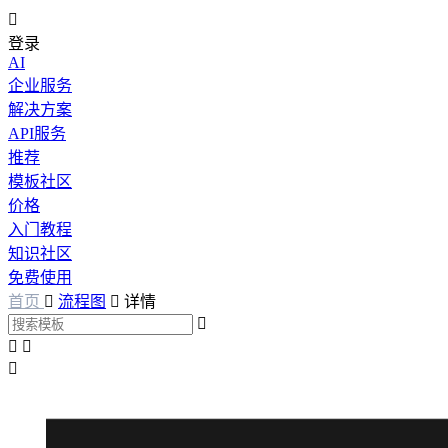

登录
AI
企业服务
解决方案
API服务
推荐
模板社区
价格
入门教程
知识社区
免费使用
首页

流程图

详情



