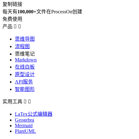
复制链接
每天有
100,000+
文件在ProcessOn创建
免费使用
产品


思维导图
流程图
思维笔记
Markdown
在线白板
原型设计
API服务
智能图形
实用工具


LaTex公式编辑器
Geogebra
Mermaid
PlantUML