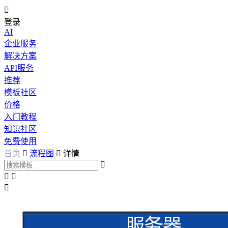

登录
AI
企业服务
解决方案
API服务
推荐
模板社区
价格
入门教程
知识社区
免费使用
首页

流程图

详情



