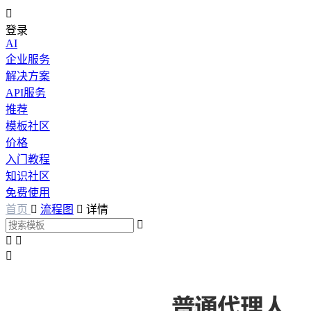

登录
AI
企业服务
解决方案
API服务
推荐
模板社区
价格
入门教程
知识社区
免费使用
首页

流程图

详情



