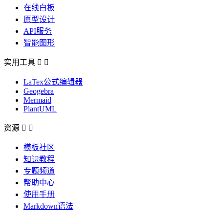
在线白板
原型设计
API服务
智能图形
实用工具


LaTex公式编辑器
Geogebra
Mermaid
PlantUML
资源


模板社区
知识教程
专题频道
帮助中心
使用手册
Markdown语法