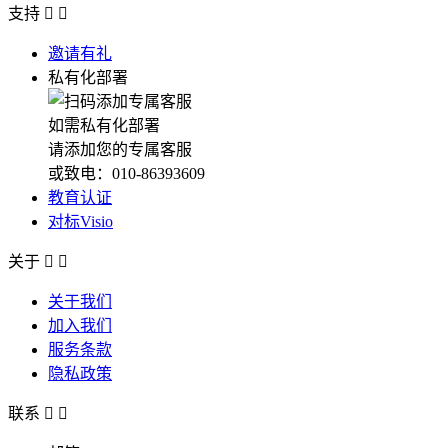
支持


邀请有礼
私有化部署
如需私有化部署
请添加您的专属客服
或致电：010-86393609
教育认证
对标Visio
关于


关于我们
加入我们
服务条款
隐私政策
联系

