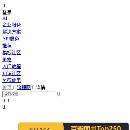

登录
AI
企业服务
解决方案
API服务
推荐
模板社区
价格
入门教程
知识社区
免费使用
首页

流程图

详情



