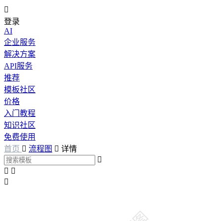

登录
AI
企业服务
解决方案
API服务
推荐
模板社区
价格
入门教程
知识社区
免费使用
首页

流程图

详情



