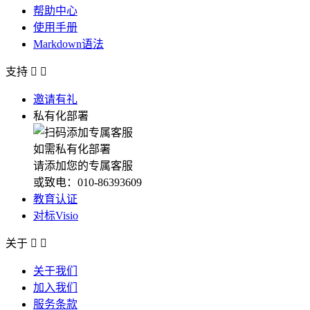
帮助中心
使用手册
Markdown语法
支持


邀请有礼
私有化部署
如需私有化部署
请添加您的专属客服
或致电：010-86393609
教育认证
对标Visio
关于


关于我们
加入我们
服务条款