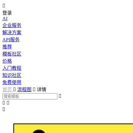

登录
AI
企业服务
解决方案
API服务
推荐
模板社区
价格
入门教程
知识社区
免费使用
首页

流程图

详情



