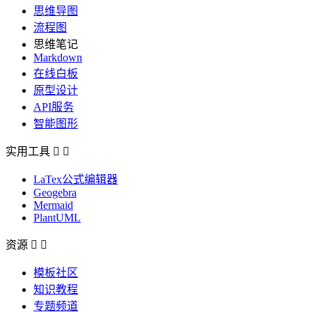
思维导图
流程图
思维笔记
Markdown
在线白板
原型设计
API服务
智能图形
实用工具


LaTex公式编辑器
Geogebra
Mermaid
PlantUML
资源


模板社区
知识教程
专题频道