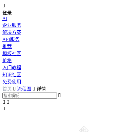

登录
AI
企业服务
解决方案
API服务
推荐
模板社区
价格
入门教程
知识社区
免费使用
首页

流程图

详情



