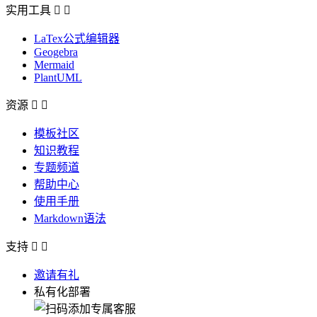
实用工具


LaTex公式编辑器
Geogebra
Mermaid
PlantUML
资源


模板社区
知识教程
专题频道
帮助中心
使用手册
Markdown语法
支持


邀请有礼
私有化部署