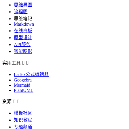
思维导图
流程图
思维笔记
Markdown
在线白板
原型设计
API服务
智能图形
实用工具


LaTex公式编辑器
Geogebra
Mermaid
PlantUML
资源


模板社区
知识教程
专题频道