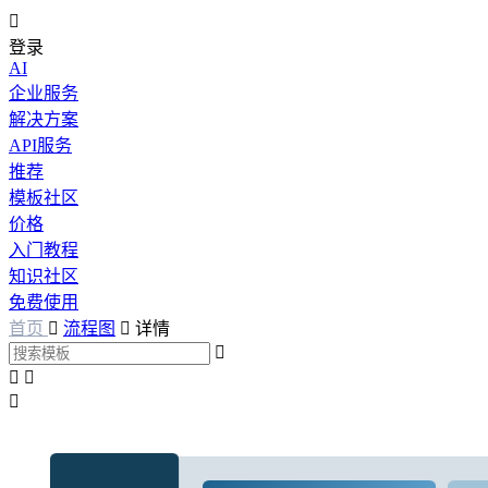

登录
AI
企业服务
解决方案
API服务
推荐
模板社区
价格
入门教程
知识社区
免费使用
首页

流程图

详情



