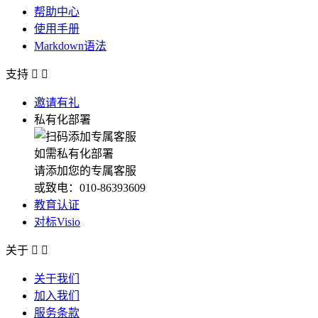
帮助中心
使用手册
Markdown语法
支持


邀请有礼
私有化部署
如需私有化部署
请添加您的专属客服
或致电：010-86393609
教育认证
对标Visio
关于


关于我们
加入我们
服务条款