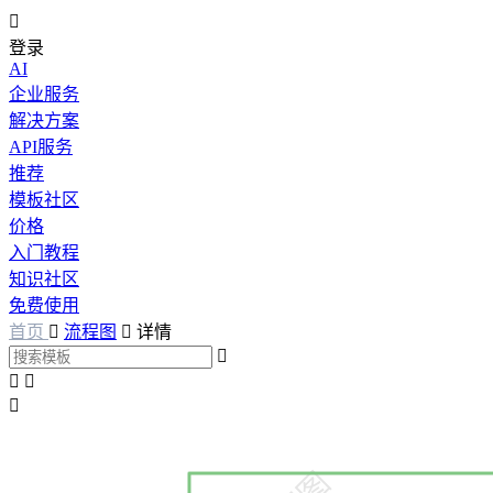

登录
AI
企业服务
解决方案
API服务
推荐
模板社区
价格
入门教程
知识社区
免费使用
首页

流程图

详情



