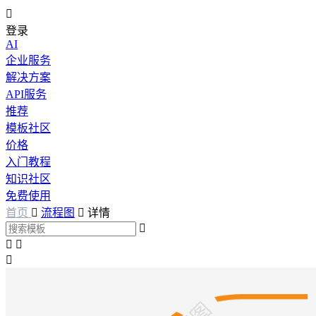

登录
AI
企业服务
解决方案
API服务
推荐
模板社区
价格
入门教程
知识社区
免费使用
首页

流程图

详情



