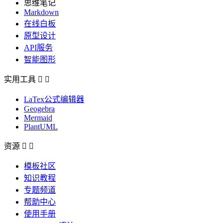
思维笔记
Markdown
在线白板
原型设计
API服务
智能图形
实用工具


LaTex公式编辑器
Geogebra
Mermaid
PlantUML
资源


模板社区
知识教程
专题频道
帮助中心
使用手册