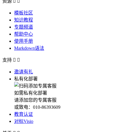
资源


模板社区
知识教程
专题频道
帮助中心
使用手册
Markdown语法
支持


邀请有礼
私有化部署
如需私有化部署
请添加您的专属客服
或致电：010-86393609
教育认证
对标Visio