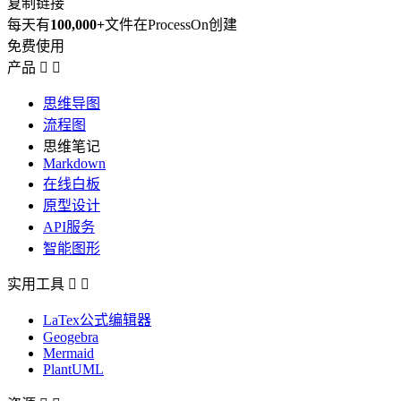
复制链接
每天有
100,000+
文件在ProcessOn创建
免费使用
产品


思维导图
流程图
思维笔记
Markdown
在线白板
原型设计
API服务
智能图形
实用工具


LaTex公式编辑器
Geogebra
Mermaid
PlantUML