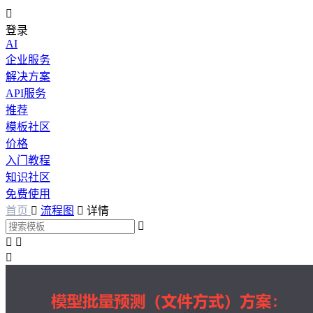

登录
AI
企业服务
解决方案
API服务
推荐
模板社区
价格
入门教程
知识社区
免费使用
首页

流程图

详情



