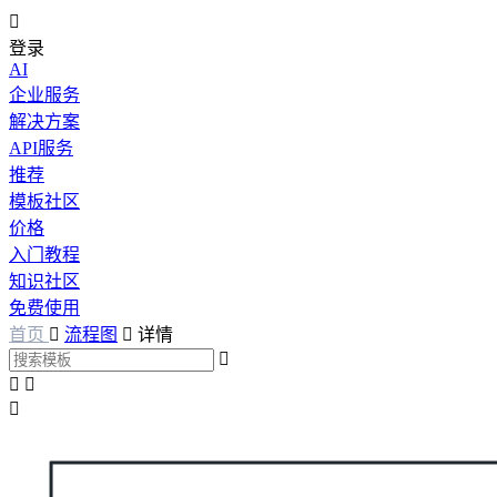

登录
AI
企业服务
解决方案
API服务
推荐
模板社区
价格
入门教程
知识社区
免费使用
首页

流程图

详情



