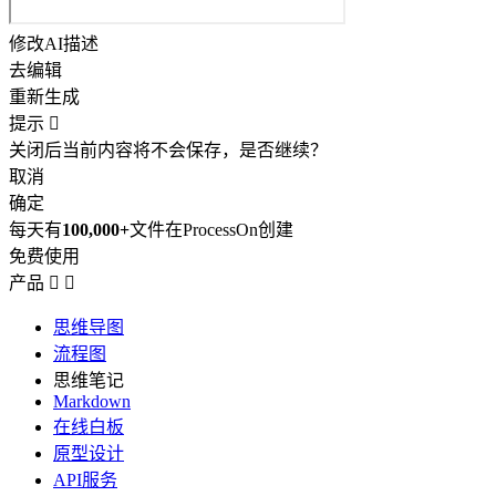
修改AI描述
去编辑
重新生成
提示

关闭后当前内容将不会保存，是否继续？
取消
确定
每天有
100,000+
文件在ProcessOn创建
免费使用
产品


思维导图
流程图
思维笔记
Markdown
在线白板
原型设计
API服务