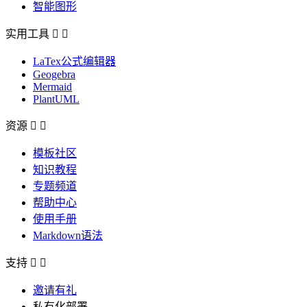
智能图形
实用工具


LaTex公式编辑器
Geogebra
Mermaid
PlantUML
资源


模板社区
知识教程
专题频道
帮助中心
使用手册
Markdown语法
支持


邀请有礼
私有化部署