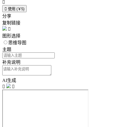


使用 (￥5)
分享
复制链接

图形选择
思维导图
主题
补充说明
AI生成

