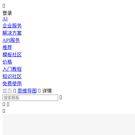

登录
AI
企业服务
解决方案
API服务
推荐
模板社区
价格
入门教程
知识社区
免费使用
首页

思维导图

详情



