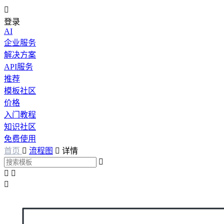

登录
AI
企业服务
解决方案
API服务
推荐
模板社区
价格
入门教程
知识社区
免费使用
首页

流程图

详情



