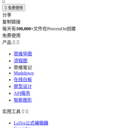


免费使用
分享
复制链接
每天有
100,000+
文件在ProcessOn创建
免费使用
产品


思维导图
流程图
思维笔记
Markdown
在线白板
原型设计
API服务
智能图形
实用工具


LaTex公式编辑器