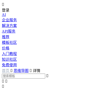

登录
AI
企业服务
解决方案
API服务
推荐
模板社区
价格
入门教程
知识社区
免费使用
首页

思维导图

详情



