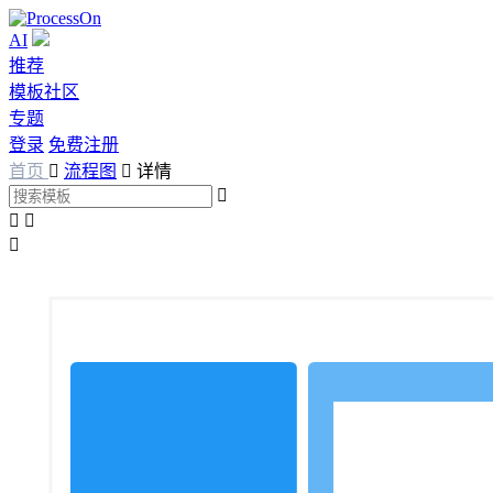
AI
推荐
模板社区
专题
登录
免费注册
首页

流程图

详情



