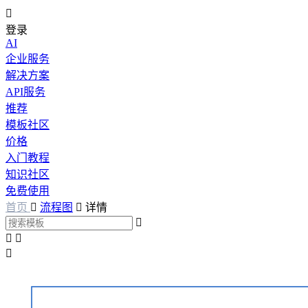

登录
AI
企业服务
解决方案
API服务
推荐
模板社区
价格
入门教程
知识社区
免费使用
首页

流程图

详情



