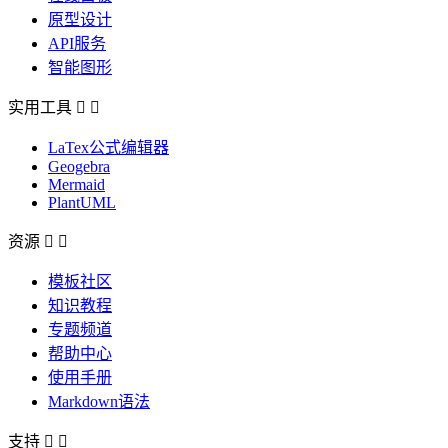
原型设计
API服务
智能图形
实用工具


LaTex公式编辑器
Geogebra
Mermaid
PlantUML
资源


模板社区
知识教程
专题频道
帮助中心
使用手册
Markdown语法
支持

