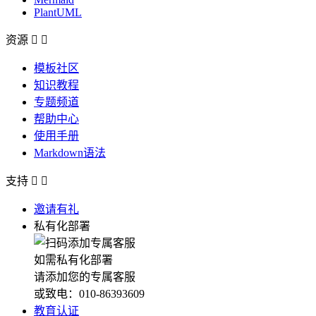
PlantUML
资源


模板社区
知识教程
专题频道
帮助中心
使用手册
Markdown语法
支持


邀请有礼
私有化部署
如需私有化部署
请添加您的专属客服
或致电：010-86393609
教育认证