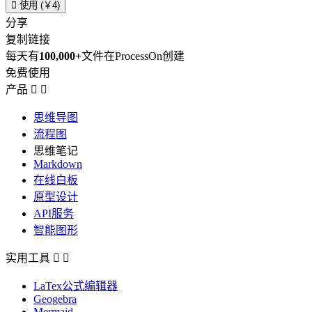

使用 (￥4)
分享
复制链接
每天有
100,000+
文件在ProcessOn创建
免费使用
产品


思维导图
流程图
思维笔记
Markdown
在线白板
原型设计
API服务
智能图形
实用工具


LaTex公式编辑器
Geogebra
Mermaid