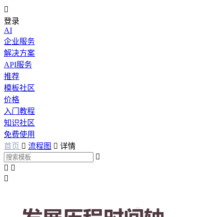

登录
AI
企业服务
解决方案
API服务
推荐
模板社区
价格
入门教程
知识社区
免费使用
首页

流程图

详情



