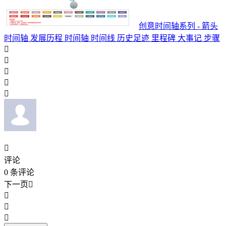
创意时间轴系列 - 箭头
时间轴 发展历程 时间轴 时间线 历史足迹 里程碑 大事记 步骤






评论
0
条评论
下一页



