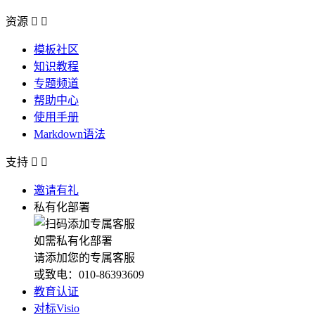
资源


模板社区
知识教程
专题频道
帮助中心
使用手册
Markdown语法
支持


邀请有礼
私有化部署
如需私有化部署
请添加您的专属客服
或致电：010-86393609
教育认证
对标Visio