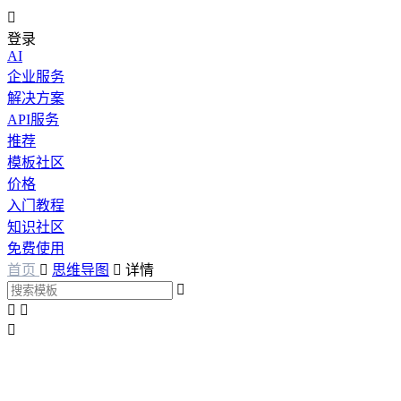

登录
AI
企业服务
解决方案
API服务
推荐
模板社区
价格
入门教程
知识社区
免费使用
首页

思维导图

详情



