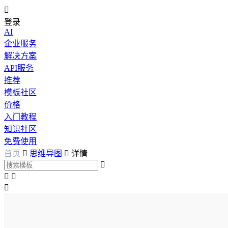

登录
AI
企业服务
解决方案
API服务
推荐
模板社区
价格
入门教程
知识社区
免费使用
首页

思维导图

详情



