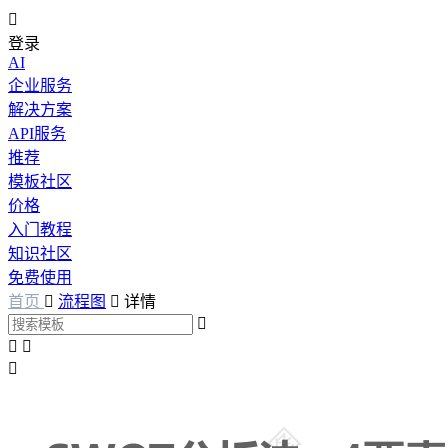

登录
AI
企业服务
解决方案
API服务
推荐
模板社区
价格
入门教程
知识社区
免费使用
首页

流程图

详情



