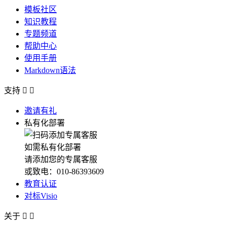
模板社区
知识教程
专题频道
帮助中心
使用手册
Markdown语法
支持


邀请有礼
私有化部署
如需私有化部署
请添加您的专属客服
或致电：010-86393609
教育认证
对标Visio
关于

