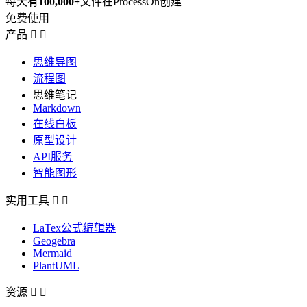
每天有
100,000+
文件在ProcessOn创建
免费使用
产品


思维导图
流程图
思维笔记
Markdown
在线白板
原型设计
API服务
智能图形
实用工具


LaTex公式编辑器
Geogebra
Mermaid
PlantUML
资源

