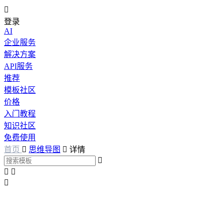

登录
AI
企业服务
解决方案
API服务
推荐
模板社区
价格
入门教程
知识社区
免费使用
首页

思维导图

详情



