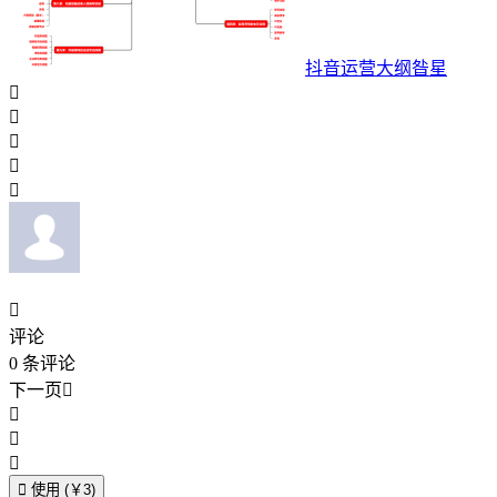
抖音运营大纲昝星






评论
0
条评论
下一页





使用 (￥3)