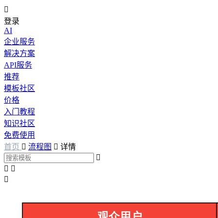

登录
AI
企业服务
解决方案
API服务
推荐
模板社区
价格
入门教程
知识社区
免费使用
首页

流程图

详情



