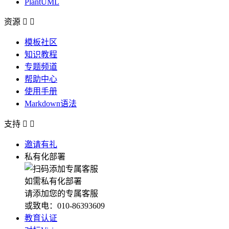
PlantUML
资源


模板社区
知识教程
专题频道
帮助中心
使用手册
Markdown语法
支持


邀请有礼
私有化部署
如需私有化部署
请添加您的专属客服
或致电：010-86393609
教育认证