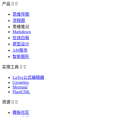
产品


思维导图
流程图
思维笔记
Markdown
在线白板
原型设计
API服务
智能图形
实用工具


LaTex公式编辑器
Geogebra
Mermaid
PlantUML
资源


模板社区